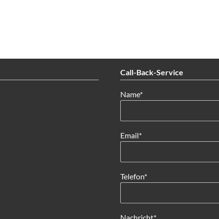
Call-Back-Service
Pflichtfeld
Name
*
Pflichtfeld
Email
*
Pflichtfeld
Telefon
*
Pflichtfeld
Nachricht
*