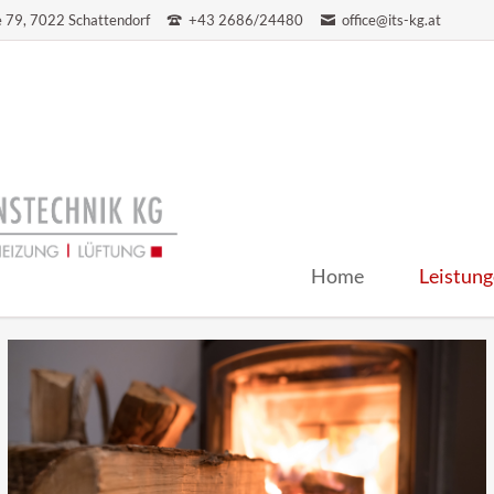
 79, 7022 Schattendorf
+43 2686/24480
office@its-kg.at
Home
Leistun
Heizungsi
Heizsyst
Lüftungs