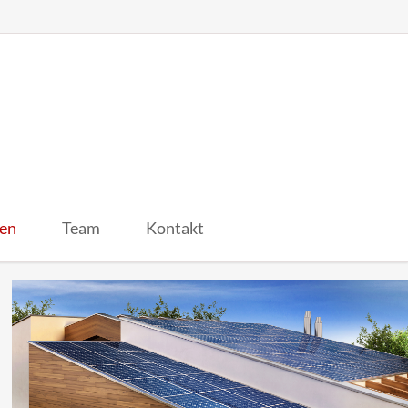
Navigation
überspringen
gen
Team
Kontakt
nstallation
eme
anlagen