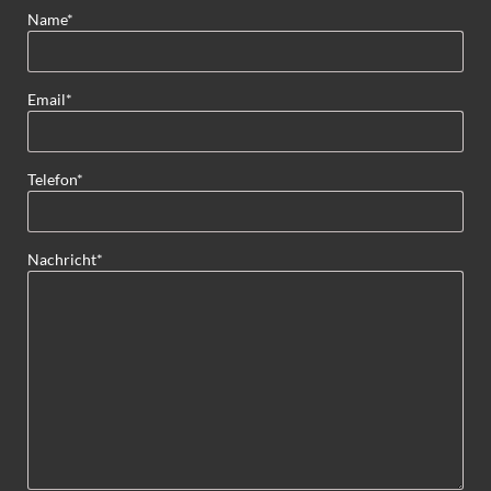
Pflichtfeld
Name
*
Pflichtfeld
Email
*
Pflichtfeld
Telefon
*
Pflichtfeld
Nachricht
*