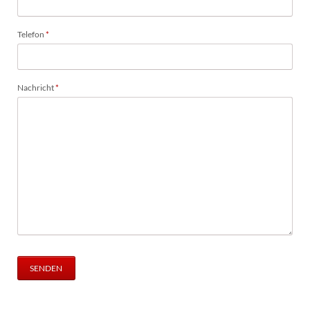
Pflichtfeld
Telefon
*
Pflichtfeld
Nachricht
*
SENDEN